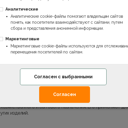
Аналитические
Аналитические cookie-файлы помогают владельцам сайтов
риумов, парников, полок и других изделий сегодня активн
понять, как посетители взаимодействуют с сайтами, путем
сбора и представления анонимной информации.
елью декоративной внутренней отделки помещений.
материал на основе акриловых смол. Для придания этому
Маркетинговые
вки. За счет этого органическое стекло отличается неве
Маркетинговые cookie-файлы используются для отслеживан
перемещения посетителей по сайтам.
 покупатель сможет использовать этот материал в таких 
ны);
);
Согласен с выбранными
рины);
 и других транспортных средств);
ний);
Согласен
 бассейнов и т.д.).
хозяйственного и бытового назначения. Его применяют для
угих изделий.