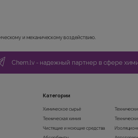
ическому и механическому воздействию.
Chem.lv - надежный партнер в сфере хим
Категории
Химическое сырьё
Технически
Техническая химия
Технически
Чистящие и моющие средства
Изоляцион
Абсорбенты
Автотовар