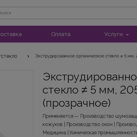
оставка
Оплата
Услуги
гстекло
Экструдированное органическое стекло ≠ 5 мм,
Экструдированно
стекло ≠ 5 мм, 2
(прозрачное)
Применяется — Производство шумозащи
кожухов | Производство окон | Произво
Медицина | Химическая промышленность 