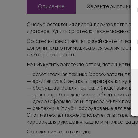
Описание
Характеристики
С целью остекления дверей, производства аква
листовое. Купить оргстекло также можно с ц
Оргстекло представляет собой синтетический 
дополнительно примешиваются различные доба
светопрозрачности.
Решив купить оргстекло оптом, потенциальный
— осветительная техника (рассеиватели, плафо
— архитектура (танцполы, перегородки, купола
— оборудование для торговли (подставки, вит
— транспорт (остекление кораблей, самолетов
— декор (оформление интерьера жилых помеще
— сантехника (трубы, оборудование для ванных,
Этот материал также используется в изделиях 
коробок для рукоделия, кашпо и множества др
Оргсекло имеет отличную: