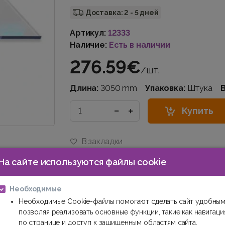
Доставка: 2 - 5 дней
Артикул:
12333
Наличие:
Есть в наличии
276.59€
/шт.
Длина:
3050 mm
Упаковка:
Штука
В
Купить
В закладки
На сайте используются файлы cookie
Необходимые
Необходимые Cookie-файлы помогают сделать сайт удобным
позволяя реализовать основные функции, такие как навигаци
по странице и доступ к защищенным областям сайта.