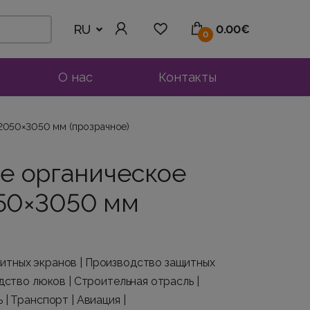
RU
0.00€
0
О нас
Контакты
 2050×3050 мм (прозрачное)
е органическое
050×3050 мм
тных экранов | Производство защитных
дство люков | Строительная отрасль |
| Транспорт | Авиация |