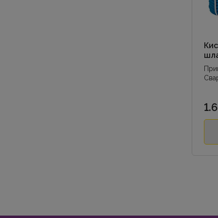
Ки
шла
При
Свар
Дуго
Пода
1.