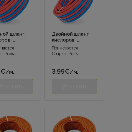
ной шланг
Двойной шланг
ород-
кислород-
илен, ø
ацетилен, ø
няется —
Применяется —
+8/16 мм
9/16+9/16 мм
 | Резка |
Сварка | Резка |
я сварка |..
Дуговая сварка |..
2€
3.99€
/м.
/м.
Купить
Купить