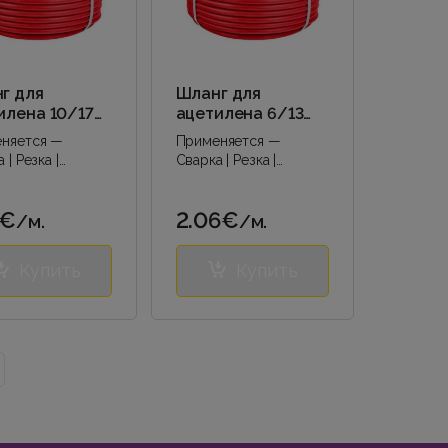
г для
Шланг для
илена 10/17
ацетилена 6/13
мм
няется —
Применяется —
 | Резка |
Сварка | Резка |
я сварка |..
Дуговая сварка |..
1€
2.06€
/м.
/м.
Купить
Купить