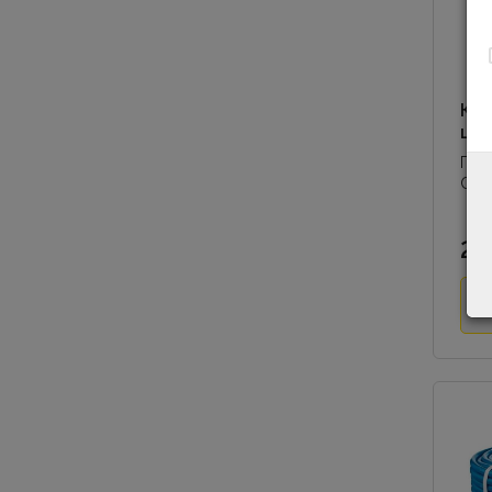
Ки
шла
При
Свар
Дуго
Пода
2.