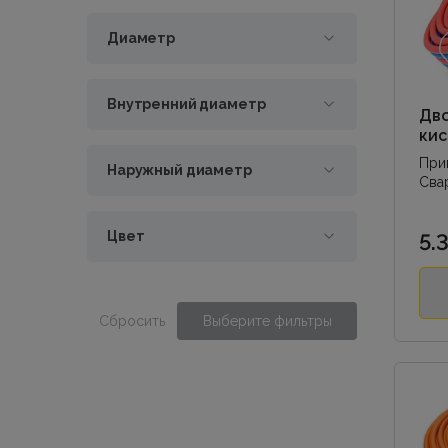
Диаметр
Внутренний диаметр
Дво
кис
аце
При
Наружный диаметр
10/
Свар
Дуго
Цвет
5.
Сбросить
Выберите фильтры