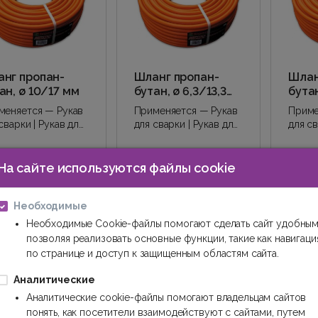
нг пропан-
Шланг пропан-
Шлан
ан, ø 10/17 мм
бутан, ø 6,3/13,3
бутан
мм
меняется — Рукав
Применяется — Рукав
Приме
сварки | Рукав для
для сварки | Рукав для
для св
ки | Шланг для
сварки | Шланг для
сварки
ана-бутана |..
пропана-бутана |..
пропан
73€
2.27€
2.2
/м.
/м.
На сайте используются файлы cookie
Купить
Купить
Необходимые
Необходимые Cookie-файлы помогают сделать сайт удобным
позволяя реализовать основные функции, такие как навигаци
по странице и доступ к защищенным областям сайта.
Аналитические
Аналитические cookie-файлы помогают владельцам сайтов
понять, как посетители взаимодействуют с сайтами, путем