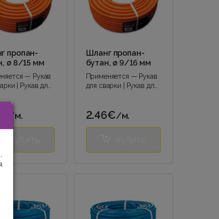
г пропан-
Шланг пропан-
, ø 8/15 мм
бутан, ø 9/16 мм
няется — Рукав
Применяется — Рукав
арки | Рукав для
для сварки | Рукав для
 | Шланг для
сварки | Шланг для
а-бутана |..
пропана-бутана |..
7€
2.46€
/м.
/м.
Купить
Купить
,
я