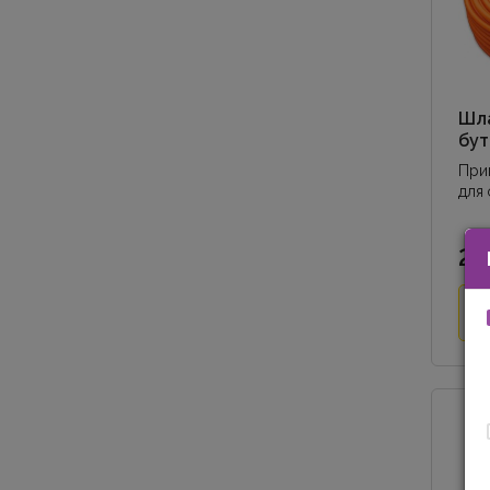
Шла
бут
При
для 
свар
проп
2.