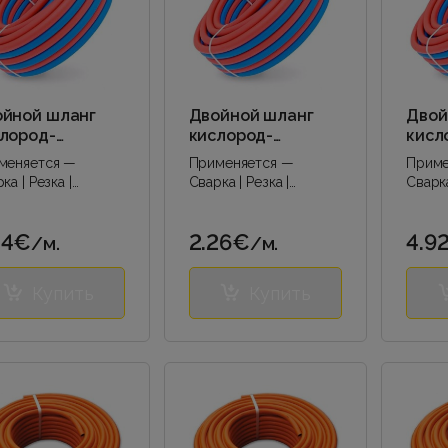
йной шланг
Двойной шланг
Двой
лород-
кислород-
кисл
тилен, ø
ацетилен, ø
ацет
меняется —
Применяется —
Приме
16+10/16 мм
6/13+6/13 мм
8/16
ка | Резка |
Сварка | Резка |
Сварка
вая сварка |..
Дуговая сварка |..
Дугова
34€
2.26€
4.9
/м.
/м.
Купить
Купить