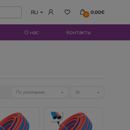
RU
0.00€
0
О нас
Контакты
По умолчанию
16