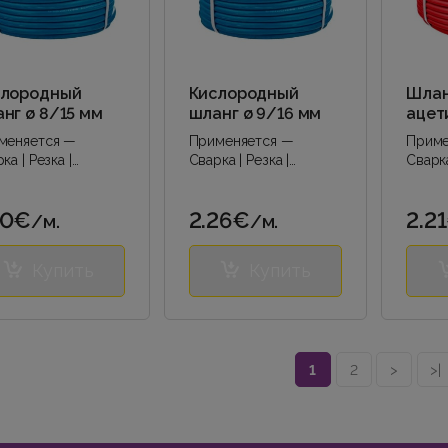
слородный
Кислородный
Шлан
нг ø 8/15 мм
шланг ø 9/16 мм
ацет
мм
меняется —
Применяется —
Приме
ка | Резка |
Сварка | Резка |
Сварка
вая сварка |
Дуговая сварка |
Дугова
ча кислорода |..
Подача кислорода |..
60€
2.26€
2.2
/м.
/м.
Купить
Купить
1
2
>
>|