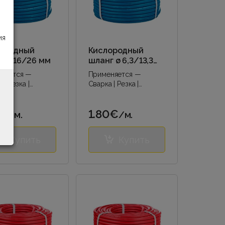
ия
ородный
Кислородный
г ø 16/26 мм
шланг ø 6,3/13,3
мм
няется —
Применяется —
 | Резка |
Сварка | Резка |
я сварка |
Дуговая сварка |
 кислорода |..
Подача кислорода |..
1€
1.80€
/м.
/м.
Купить
Купить