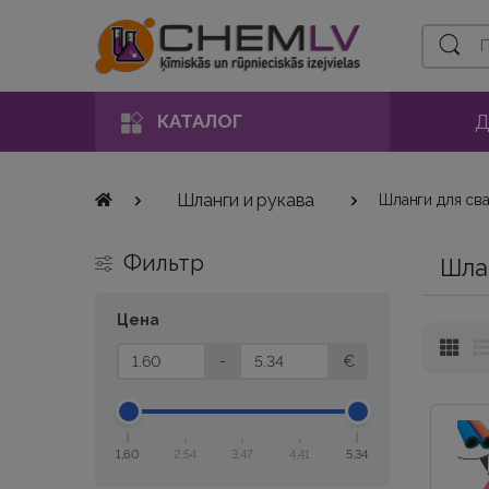
Поиск
Д
КАТАЛОГ
Шланги и рукава
Шланги для св
Фильтр
Шла
Цена
-
€
1,60
2,54
3,47
4,41
5,34