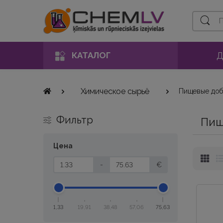
Поиск
Д
КАТАЛОГ
Химическое сырьё
Пищевые доб
Фильтр
Пищ
Цена
-
€
1,33
19,91
38,48
57,06
75,63