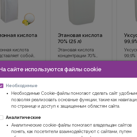
онная кислота
Этановая кислота
Уксу
70% (25 л)
99,9%
онная кислота
Этановая кислота
Уксус
дставляет собой
концентрации 70%
99,9%
кие кристаллы
применяется в
добав
го цвета.
кондитерской и
как ко
На сайте используются файлы cookie
 6.99€
59.79€
71.
ериал хорошо
консервной отраслях
регул
/шт.
/шт.
воряется в во..
пищевой промышлен..
кисло
Необходимые
Купить
Купить
Необходимые Cookie-файлы помогают сделать сайт удобным
позволяя реализовать основные функции, такие как навигаци
по странице и доступ к защищенным областям сайта.
Аналитические
Аналитические cookie-файлы помогают владельцам сайтов
понять, как посетители взаимодействуют с сайтами, путем