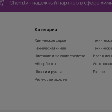
Chem.lv - надежный партнер в сфере хим
Категории
Химическое сырьё
Технически
Техническая химия
Технически
Чистящие и моющие средства
Изоляцион
Абсорбенты
Автотовар
Шланги и рукава
Разное
Резиновые изделия