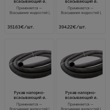
всасывающий ø
всасывающий ø
100/115 (6 м)
150/165 (6 м)
Применяется —
Применяется —
Всасывание жидкостей |
Всасывание жидкостей |
Нагнетание жидкостей |..
Нагнетание жидкостей |..
351.63€
/шт.
394.22€
/шт.
Рукав напорно-
Рукав напорно-
всасывающий ø
всасывающий ø
80/95 (4,5 м)
80/95 (6 м)
Применяется —
Применяется —
Всасывание жидкостей |
Всасывание жидкостей |