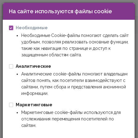
На сайте используются файлы cookie
0
Шланги и рукава
Шланги напорно-всасыв
Необходимые
Необходимые Cookie-файлы помогают сделать сайт
удобным, позволяя реализовать основные функции,
Шланги напорно-всасывающие
такие как навигация по странице и доступ к
защищенным областям сайта.
Фильтр
Сортировка
Аналитические
Аналитические cookie-файлы помогают владельцам
сайтов понять, как посетители взаимодействуют с
сайтами, путем сбора и представления анонимной
информации.
Маркетинговые
Маркетинговые cookie-файлы используются для
отслеживания перемещения посетителей по
сайтам.