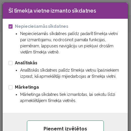
Šī tīmekļa vietne izmanto sīkdatnes
0
Tehniskā plastmasa
Stikla tekstolīts
Nepieciešamās sīkdatnes
Nepieciešamās sīkdatnes palīdz padarīt tīmekļa vietni
par izmantojamu, nodrošinot pamata funkcijas,
piemēram, lappuses navigāciju un piekļuvi drošām
vietām tīmekļa vietnē.
Analītiskās
Analītiskās sīkdatnes palīdz tīmekļa vietņu īpašniekiem
izprast, kā apmeklētāji mijiedarbojas ar tīmekļa vietni.
Mārketinga
Mārketinga sīkdatnes tiek izmantotas, lai sekotu līdzi
apmeklētājiem tīmekļa vietnēs.
Pieņemt izvēlētos