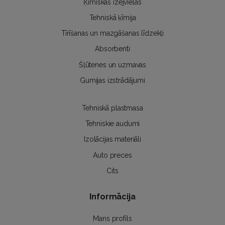
Ķīmiskās izejvielas
Tehniskā ķīmija
Tīrīšanas un mazgāšanas līdzekļi
Absorbenti
Šļūtenes un uzmavas
Gumijas izstrādājumi
Tehniskā plastmasa
Tehniskie audumi
Izolācijas materiāli
Auto preces
Cits
Informācija
Mans profils