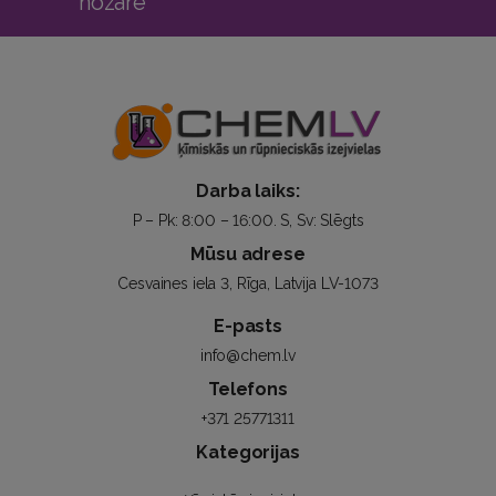
nozarē
Darba laiks:
P – Pk: 8:00 – 16:00. S, Sv: Slēgts
Mūsu adrese
Cesvaines iela 3, Rīga, Latvija LV-1073
E-pasts
info@chem.lv
Telefons
+371 25771311
Kategorijas