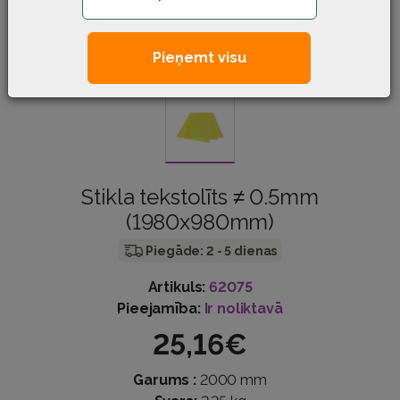
Pieņemt visu
Stikla tekstolīts ≠ 0.5mm
(1980x980mm)
Piegāde: 2 - 5 dienas
Artikuls:
62075
Pieejamība:
Ir noliktavā
25,16€
Garums :
2000 mm