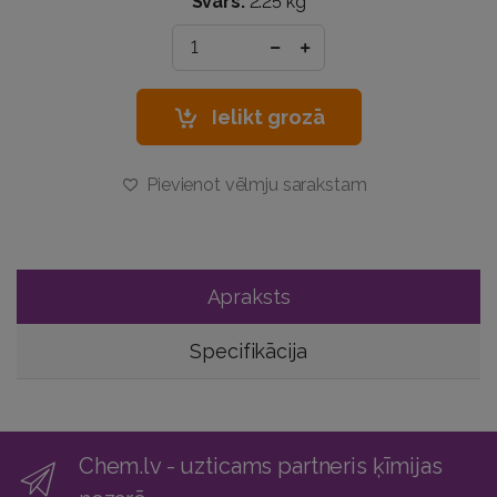
Svars:
2.25 kg
Ielikt grozā
Pievienot vēlmju sarakstam
Apraksts
Specifikācija
Chem.lv - uzticams partneris ķīmijas