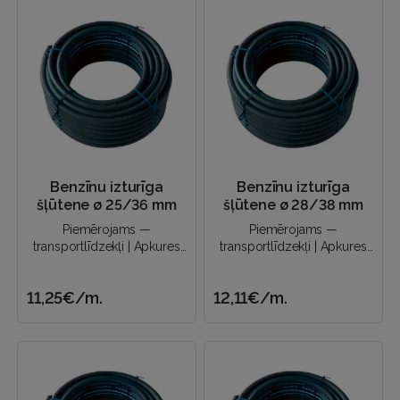
Benzīnu izturīga
Benzīnu izturīga
šļūtene ø 25/36 mm
šļūtene ø 28/38 mm
Piemērojams —
Piemērojams —
transportlīdzekļi | Apkures
transportlīdzekļi | Apkures
sistēmas | Eļļas piegāde |
sistēmas | Eļļas piegāde |
Naftas produktu novadīšana
Naftas produktu novadīšana
11,25€
/m.
12,11€
/m.
un a..
un a..