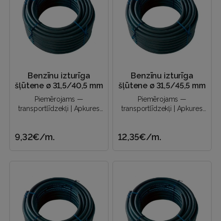
Benzīnu izturīga
Benzīnu izturīga
šļūtene ø 31,5/40,5 mm
šļūtene ø 31,5/45,5 mm
Piemērojams —
Piemērojams —
transportlīdzekļi | Apkures
transportlīdzekļi | Apkures
sistēmas | Eļļas piegāde |
sistēmas | Eļļas piegāde |
Naftas produktu novadīšana
Naftas produktu novadīšana
9,32€
/m.
12,35€
/m.
un a..
un a..