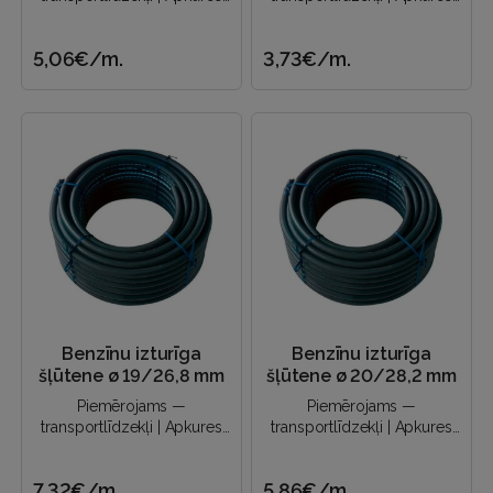
sistēmas | Eļļas piegāde |
sistēmas | Eļļas piegāde |
Naftas produktu novadīšana
Naftas produktu novadīšana
5,06€
/m.
3,73€
/m.
un a..
un a..
Benzīnu izturīga
Benzīnu izturīga
šļūtene ø 19/26,8 mm
šļūtene ø 20/28,2 mm
Piemērojams —
Piemērojams —
transportlīdzekļi | Apkures
transportlīdzekļi | Apkures
sistēmas | Eļļas piegāde |
sistēmas | Eļļas piegāde |
Naftas produktu novadīšana
Naftas produktu novadīšana
7,32€
/m.
5,86€
/m.
un a..
un a..