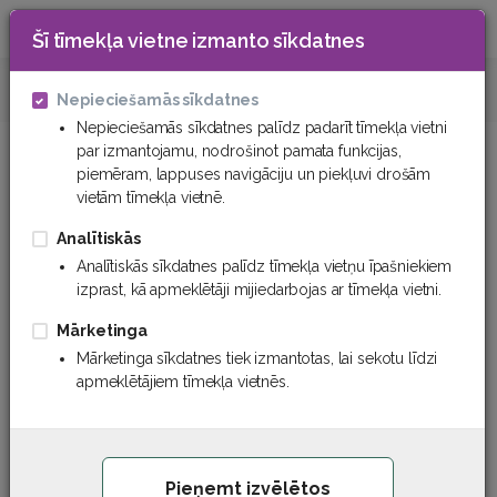
Šī tīmekļa vietne izmanto sīkdatnes
0
Šļūtenes un uzmavas
Naftas produktu šļūten
Nepieciešamās sīkdatnes
Nepieciešamās sīkdatnes palīdz padarīt tīmekļa vietni
par izmantojamu, nodrošinot pamata funkcijas,
Naftas produktu šļūtenes
piemēram, lappuses navigāciju un piekļuvi drošām
vietām tīmekļa vietnē.
Filtrs
Kārtot
Analītiskās
Analītiskās sīkdatnes palīdz tīmekļa vietņu īpašniekiem
izprast, kā apmeklētāji mijiedarbojas ar tīmekļa vietni.
Mārketinga
Mārketinga sīkdatnes tiek izmantotas, lai sekotu līdzi
apmeklētājiem tīmekļa vietnēs.
Pieņemt izvēlētos