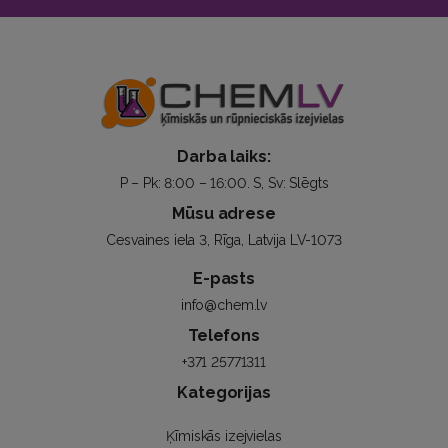
Darba laiks:
P – Pk: 8:00 – 16:00. S, Sv: Slēgts
Mūsu adrese
Cesvaines iela 3, Rīga, Latvija LV-1073
E-pasts
info@chem.lv
Telefons
+371 25771311
Kategorijas
Ķīmiskās izejvielas