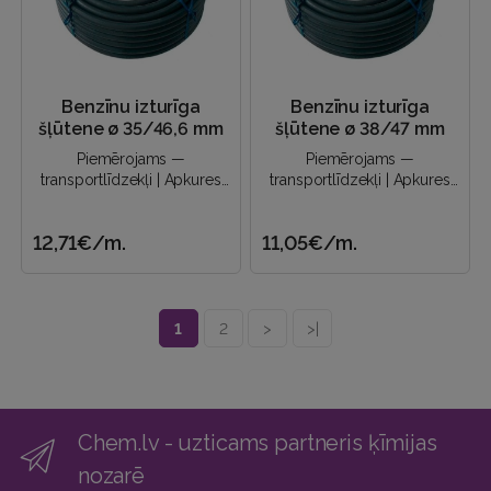
Benzīnu izturīga
Benzīnu izturīga
šļūtene ø 35/46,6 mm
šļūtene ø 38/47 mm
Piemērojams —
Piemērojams —
transportlīdzekļi | Apkures
transportlīdzekļi | Apkures
sistēmas | Eļļas piegāde |
sistēmas | Eļļas piegāde |
Naftas produktu novadīšana
Naftas produktu novadīšana
12,71€
/m.
11,05€
/m.
un a..
un a..
1
2
>
>|
Chem.lv - uzticams partneris ķīmijas
nozarē