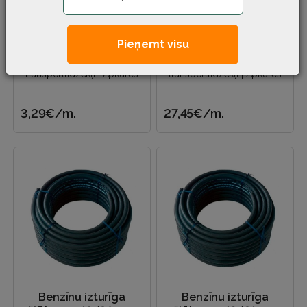
Benzīnu izturīga
Benzīnu izturīga
šļūtene ø 10/17 mm
šļūtene ø 100/112 mm
Pieņemt visu
Piemērojams —
Piemērojams —
transportlīdzekļi | Apkures
transportlīdzekļi | Apkures
sistēmas | Eļļas piegāde |
sistēmas | Eļļas piegāde |
Naftas produktu novadīšana
Naftas produktu novadīšana
3,29€
/m.
27,45€
/m.
un a..
un a..
Benzīnu izturīga
Benzīnu izturīga