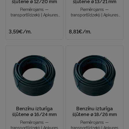
šļūtene ø 12/20 mm
šļūtene ø 13/21 mm
Piemērojams —
Piemērojams —
transportlīdzekļi | Apkures
transportlīdzekļi | Apkures
sistēmas | Eļļas piegāde |
sistēmas | Eļļas piegāde |
Naftas produktu novadīšana
Naftas produktu novadīšana
3,59€
/m.
8,81€
/m.
un a..
un a..
Benzīnu izturīga
Benzīnu izturīga
šļūtene ø 16/24 mm
šļūtene ø 18/26 mm
Piemērojams —
Piemērojams —
transportlīdzekļi | Apkures
transportlīdzekļi | Apkures