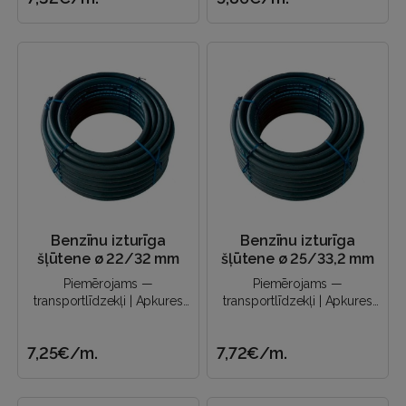
Benzīnu izturīga
Benzīnu izturīga
šļūtene ø 22/32 mm
šļūtene ø 25/33,2 mm
Piemērojams —
Piemērojams —
transportlīdzekļi | Apkures
transportlīdzekļi | Apkures
sistēmas | Eļļas piegāde |
sistēmas | Eļļas piegāde |
Naftas produktu novadīšana
Naftas produktu novadīšana
7,25€
/m.
7,72€
/m.
un a..
un a..