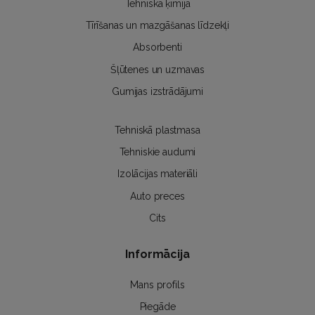
Tehniskā ķīmija
Tīrīšanas un mazgāšanas līdzekļi
Absorbenti
Šļūtenes un uzmavas
Gumijas izstrādājumi
Tehniskā plastmasa
Tehniskie audumi
Izolācijas materiāli
Auto preces
Cits
Informācija
Mans profils
Piegāde