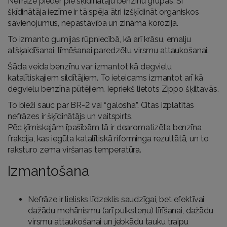
Nefrāze pieder pie šķīdinātāju benzīnu grupas. Šī
šķīdinātāja iezīme ir tā spēja ātri izšķīdināt organiskos
savienojumus, nepastāvība un zināma korozija.
To izmanto gumijas rūpniecībā, kā arī krāsu, emalju
atšķaidīšanai, līmēšanai paredzētu virsmu attaukošanai.
Šāda veida benzīnu var izmantot kā degvielu
katalītiskajiem sildītājiem. To ieteicams izmantot arī kā
degvielu benzīna pūtējiem. Iepriekš lietots Zippo šķiltavās.
To bieži sauc par BR-2 vai “galosha”. Citas izplatītas
nefrāzes ir šķīdinātājs un vaitspirts.
Pēc ķīmiskajām īpašībām tā ir dearomatizēta benzīna
frakcija, kas iegūta katalītiskā riforminga rezultātā, un to
raksturo zema viršanas temperatūra.
Izmantošana
Nefrāze ir lielisks līdzeklis saudzīgai, bet efektīvai
dažādu mehānismu (arī pulksteņu) tīrīšanai, dažādu
virsmu attaukošanai un jebkādu tauku traipu