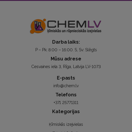
Darba laiks:
P – Pk: 8:00 – 16:00. S, Sv: Slēgts
Mūsu adrese
Cesvaines iela 3, Rīga, Latvija LV-1073
E-pasts
info@chem.lv
Telefons
+371 25771311
Kategorijas
Ķīmiskās izejvielas