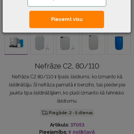
Pieņemt visu
Nefrāze C2, 80/110
Nefrāze C2 80/110 ir īpašs šķidrums, ko izmanto kā
šķīdinātāju. Šī nefrāza pamatā ir benzīns, tas pieder pie
jaukta tipa šķīdinātājiem, ko plaši izmanto kā tehnisko
šķidrumu.
Piegāde: 2 - 5 dienas
Artikuls:
37053
Pieejamība:
Ir noliktavā