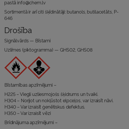
pastā
info@chem.lv
Sortimentā ir arī citi šķīdinātāji:
butanols
,
butilacetāts
,
P-
646
Drošība
Signālvārds — Bīstami
Uzlīmes (piktogramma) — GHS02, GHS08
Bīstamības apzīmējumi –
H225 – Viegli uzliesmojošs šķidrums un tvaiki.
H304 – Norijot un nokļūstot elpceļos, var izraisīt nāvi.
H340 – Var izraisīt ģenētiskus defektus.
H350 – Var izraisīt vēzi
Brīdinājuma apzīmējumi –