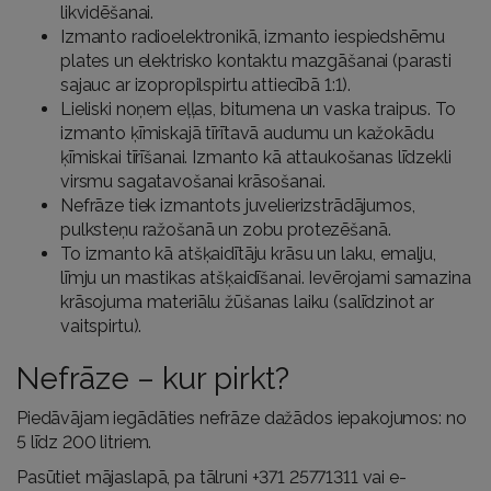
likvidēšanai.
Izmanto radioelektronikā, izmanto iespiedshēmu
plates un elektrisko kontaktu mazgāšanai (parasti
sajauc ar izopropilspirtu attiecībā 1:1).
Lieliski noņem eļļas, bitumena un vaska traipus. To
izmanto ķīmiskajā tīrītavā audumu un kažokādu
ķīmiskai tīrīšanai. Izmanto kā attaukošanas līdzekli
virsmu sagatavošanai krāsošanai.
Nefrāze tiek izmantots juvelierizstrādājumos,
pulksteņu ražošanā un zobu protezēšanā.
To izmanto kā atšķaidītāju krāsu un laku, emalju,
līmju un mastikas atšķaidīšanai. Ievērojami samazina
krāsojuma materiālu žūšanas laiku (salīdzinot ar
vaitspirtu).
Nefrāze – kur pirkt?
Piedāvājam iegādāties nefrāze dažādos iepakojumos: no
5 līdz 200 litriem.
Pasūtiet mājaslapā, pa tālruni
+371 25771311
vai e-