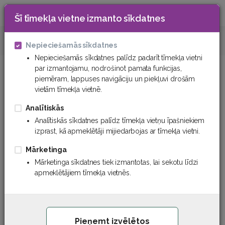
Šī tīmekļa vietne izmanto sīkdatnes
0
Ķīmiskās izejvielas
Organiskās vielas
Nepieciešamās sīkdatnes
Nepieciešamās sīkdatnes palīdz padarīt tīmekļa vietni
par izmantojamu, nodrošinot pamata funkcijas,
piemēram, lappuses navigāciju un piekļuvi drošām
vietām tīmekļa vietnē.
Analītiskās
Analītiskās sīkdatnes palīdz tīmekļa vietņu īpašniekiem
izprast, kā apmeklētāji mijiedarbojas ar tīmekļa vietni.
Mārketinga
Mārketinga sīkdatnes tiek izmantotas, lai sekotu līdzi
apmeklētājiem tīmekļa vietnēs.
Pieņemt izvēlētos