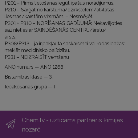
P201 – Pirms lietošanas iegūt īpašus norādījumus.
P210 – Sargāt no karstuma/dzirkstelēm/atklātas
liesmas/karstām virsmām. – Nesmēķēt.
P301 + P310 – NORĪŠANAS GADĪJUMĀ: Nekavējoties
sazinieties ar SAINDĒŠANĀS CENTRU/ārstu/
ārsts.
P308+P313 – ja ir pakļauta saskarsmei vai rodas bažas:
meklēt medicīnisko palīdzību.
P331 – NEIZRAISĪT vemšanu.
ANO numurs — ANO 1268
Bīstamības klase — 3.
Iepakošanas grupa — I
Chem.lv - uzticams partneris ķīmijas
nozarē