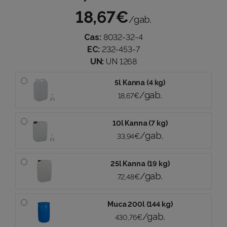
18,67€
/gab.
Cas:
8032-32-4
EC:
232-453-7
UN:
UN 1268
5l Kanna (4 kg)
/gab.
18,67€
10l Kanna (7 kg)
/gab.
33,94€
25l Kanna (19 kg)
/gab.
72,48€
Muca 200l (144 kg)
/gab.
430,76€